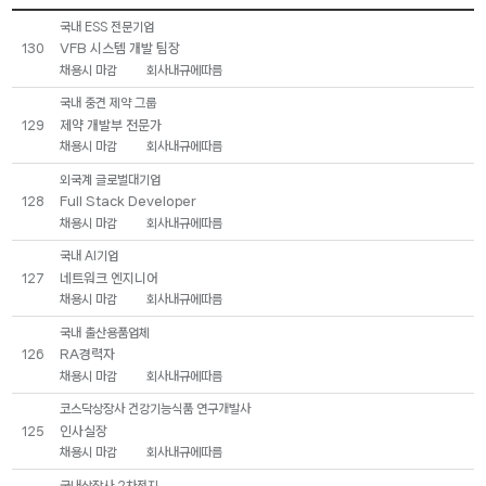
국내 ESS 전문기업
VFB 시스템 개발 팀장
130
채용시 마감
회사내규에따름
국내 중견 제약 그룹
제약 개발부 전문가
129
채용시 마감
회사내규에따름
외국계 글로벌대기업
Full Stack Developer
128
채용시 마감
회사내규에따름
국내 AI기업
네트워크 엔지니어
127
채용시 마감
회사내규에따름
국내 출산용품업체
RA경력자
126
채용시 마감
회사내규에따름
코스닥상장사 건강기능식품 연구개발사
인사실장
125
채용시 마감
회사내규에따름
국내상장사 2차전지