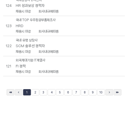
HR 성과보상 경력자
124
채용시 마감
회사내규에따름
국내 TOP 우주항공부품제조사
HRD
123
채용시 마감
회사내규에따름
국내 유명 상장사
SCM 솔루션 경력자
122
채용시 마감
회사내규에따름
외국계대기업 IT계열사
FI 경력
121
채용시 마감
회사내규에따름
1
2
3
4
5
6
7
8
9
10